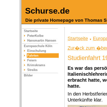
Schurse.de
Die private Homepage von Thomas S
Startseite
PeterKolbe
Startseite
Europa
Hansmartin Hansen
Europaschule Köln
Zur�ck zum �berg
Einschulung
Fahrten
Studienfahrt 1
Feiern
Krimskrams
Es war das pers
Streiks
Italienischlehrer
Bilder
erbracht hatte, 
hatte.
In den Herbstferie
Unterkünfte klar.